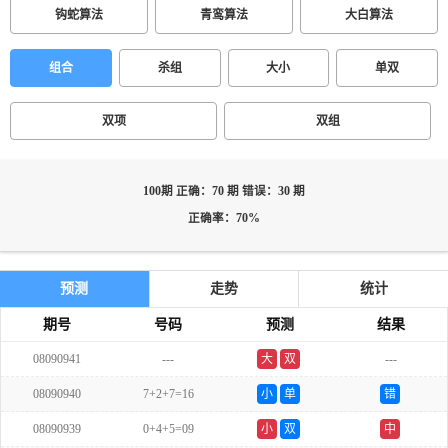
钩蛇算法
青鸾算法
大白算法
组合
杀组
大小
单双
双项
双组
100期 正确：70 期 错误：30 期
正确率：70%
预测
走势
统计
期号
号码
预测
结果
08090941
---
大
双
---
08090940
7+2+7=16
小
单
错
08090939
0+4+5=09
小
双
中