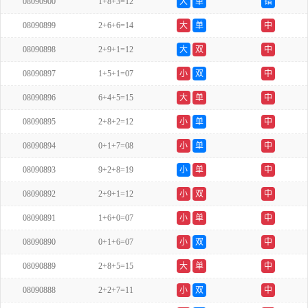
08090900
1+8+3=12
大
单
错
08090899
2+6+6=14
大
单
中
08090898
2+9+1=12
大
双
中
08090897
1+5+1=07
小
双
中
08090896
6+4+5=15
大
单
中
08090895
2+8+2=12
小
单
中
08090894
0+1+7=08
小
单
中
08090893
9+2+8=19
小
单
中
08090892
2+9+1=12
小
双
中
08090891
1+6+0=07
小
单
中
08090890
0+1+6=07
小
双
中
08090889
2+8+5=15
大
单
中
08090888
2+2+7=11
小
双
中