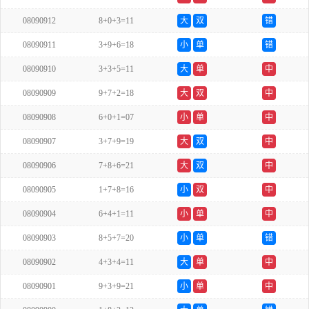
08090912
8+0+3=11
大
双
错
08090911
3+9+6=18
小
单
错
08090910
3+3+5=11
大
单
中
08090909
9+7+2=18
大
双
中
08090908
6+0+1=07
小
单
中
08090907
3+7+9=19
大
双
中
08090906
7+8+6=21
大
双
中
08090905
1+7+8=16
小
双
中
08090904
6+4+1=11
小
单
中
08090903
8+5+7=20
小
单
错
08090902
4+3+4=11
大
单
中
08090901
9+3+9=21
小
单
中