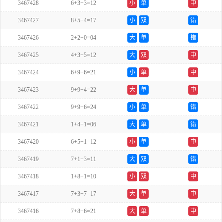
3467428
6+3+3=12
小
单
中
3467427
8+5+4=17
小
双
错
3467426
2+2+0=04
大
单
错
3467425
4+3+5=12
大
双
中
3467424
6+9+6=21
小
单
中
3467423
9+9+4=22
大
单
中
3467422
9+9+6=24
小
单
错
3467421
1+4+1=06
大
单
错
3467420
6+5+1=12
小
单
中
3467419
7+1+3=11
大
双
错
3467418
1+8+1=10
小
双
中
3467417
7+3+7=17
大
单
中
3467416
7+8+6=21
大
单
中