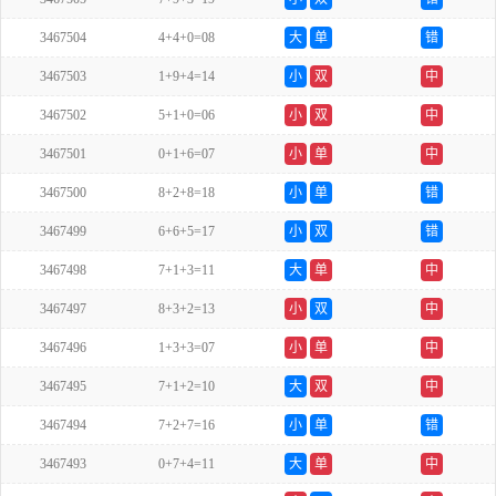
3467504
4+4+0=08
大
单
错
3467503
1+9+4=14
小
双
中
3467502
5+1+0=06
小
双
中
3467501
0+1+6=07
小
单
中
3467500
8+2+8=18
小
单
错
3467499
6+6+5=17
小
双
错
3467498
7+1+3=11
大
单
中
3467497
8+3+2=13
小
双
中
3467496
1+3+3=07
小
单
中
3467495
7+1+2=10
大
双
中
3467494
7+2+7=16
小
单
错
3467493
0+7+4=11
大
单
中