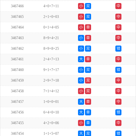
3467466
4+0+7=11
小
双
中
3467465
2+1+0=03
小
双
中
3467464
0+1+4=05
小
单
中
3467463
8+9+4=21
小
单
中
3467462
8+9+8=25
小
双
错
3467461
2+4+7=13
大
单
中
3467460
9+1+7=17
小
双
错
3467459
2+9+7=18
小
双
中
3467458
7+1+4=12
小
双
中
3467457
1+0+0=01
大
单
中
3467456
6+4+0=10
大
单
错
3467455
4+2+0=06
小
单
中
3467454
1+1+5=07
大
双
错