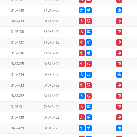
3467440
1+2+5=08
大
单
错
3467439
9+1+8=18
大
双
中
3467438
8+9+3=20
大
单
中
3467437
1+2+9=12
小
单
中
3467436
1+4+5=10
小
单
中
3467435
0+5+3=08
小
双
中
3467434
6+3+0=09
大
双
错
3467433
5+5+2=12
小
双
中
3467432
8+1+3=12
大
双
中
3467431
7+8+5=20
大
单
中
3467430
6+8+8=22
大
单
中
3467429
8+8+6=22
小
单
错