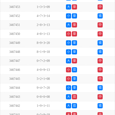
3467453
1+3+5=09
大
单
中
3467452
4+7+3=14
小
单
错
3467451
2+8+3=13
大
单
中
3467450
4+8+1=13
小
单
中
3467449
8+9+3=20
小
单
错
3467448
8+1+9=18
小
单
错
3467447
0+7+2=09
大
单
中
3467446
4+0+9=13
小
双
中
3467445
5+2+1=08
小
单
中
3467444
9+4+7=20
小
单
错
3467443
0+8+0=08
大
双
中
3467442
1+9+1=11
大
双
错
3467441
6+5+8=19
大
单
中