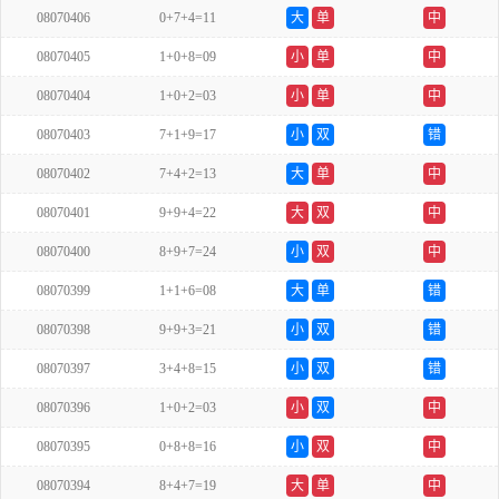
08070406
0+7+4=11
大
单
中
08070405
1+0+8=09
小
单
中
08070404
1+0+2=03
小
单
中
08070403
7+1+9=17
小
双
错
08070402
7+4+2=13
大
单
中
08070401
9+9+4=22
大
双
中
08070400
8+9+7=24
小
双
中
08070399
1+1+6=08
大
单
错
08070398
9+9+3=21
小
双
错
08070397
3+4+8=15
小
双
错
08070396
1+0+2=03
小
双
中
08070395
0+8+8=16
小
双
中
08070394
8+4+7=19
大
单
中