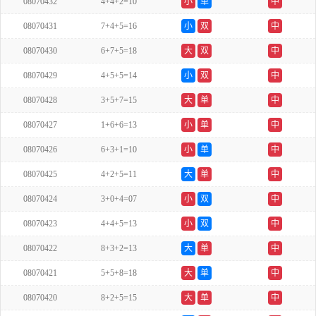
08070432
4+4+2=10
小
单
中
08070431
7+4+5=16
小
双
中
08070430
6+7+5=18
大
双
中
08070429
4+5+5=14
小
双
中
08070428
3+5+7=15
大
单
中
08070427
1+6+6=13
小
单
中
08070426
6+3+1=10
小
单
中
08070425
4+2+5=11
大
单
中
08070424
3+0+4=07
小
双
中
08070423
4+4+5=13
小
双
中
08070422
8+3+2=13
大
单
中
08070421
5+5+8=18
大
单
中
08070420
8+2+5=15
大
单
中