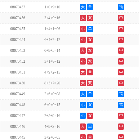
08070457
1+0+9=10
大
单
错
08070456
3+4+9=16
大
双
中
08070455
1+4+1=06
小
单
中
08070454
6+4+2=12
小
双
中
08070453
0+9+5=14
大
双
中
08070452
3+1+8=12
小
双
中
08070451
4+9+2=15
大
单
中
08070450
8+5+7=20
大
双
中
08070449
2+6+0=08
大
单
错
08070448
6+9+0=15
小
双
错
08070447
2+5+9=16
小
双
中
08070446
4+9+3=16
大
单
中
08070445
3+2+0=05
小
单
中