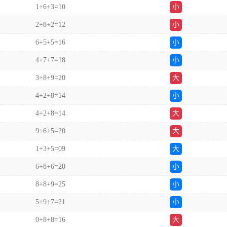
1+6+3=10
小
2+8+2=12
小
6+5+5=16
小
4+7+7=18
小
3+8+9=20
大
4+2+8=14
小
4+2+8=14
大
9+6+5=20
大
1+3+5=09
大
6+8+6=20
小
8+8+9=25
小
5+9+7=21
小
0+8+8=16
大