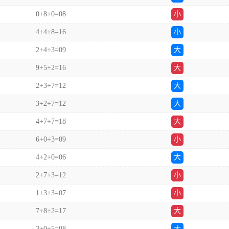
0+8+0=08
小
4+4+8=16
小
2+4+3=09
大
9+5+2=16
大
2+3+7=12
大
3+2+7=12
大
4+7+7=18
大
6+0+3=09
小
4+2+0=06
大
2+7+3=12
小
1+3+3=07
小
7+8+2=17
大
3+0+5=08
大