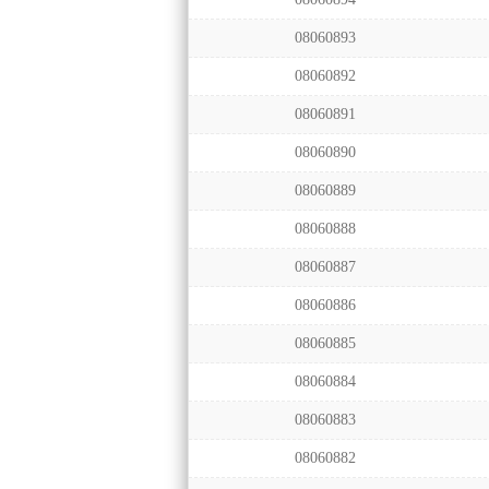
08060893
08060892
08060891
08060890
08060889
08060888
08060887
08060886
08060885
08060884
08060883
08060882