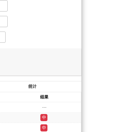
统计
结果
---
中
中