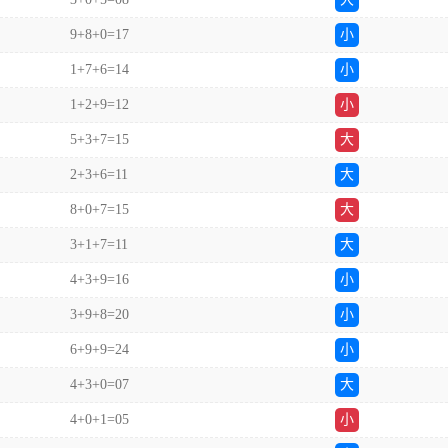
9+8+0=17
小
1+7+6=14
小
1+2+9=12
小
5+3+7=15
大
2+3+6=11
大
8+0+7=15
大
3+1+7=11
大
4+3+9=16
小
3+9+8=20
小
6+9+9=24
小
4+3+0=07
大
4+0+1=05
小