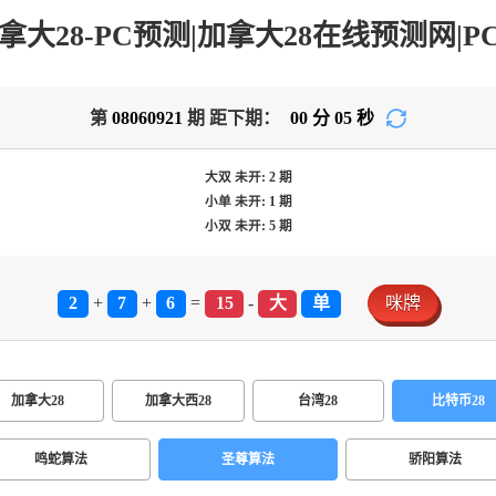
第
08060921
期 距下期：
00
分
05
秒
大双
未开:
2
期
小单
未开:
1
期
小双
未开:
5
期
2
+
7
+
6
=
15
-
大
单
咪牌
加拿大28
加拿大西28
台湾28
比特币28
鸣蛇算法
圣尊算法
骄阳算法