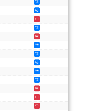
错
错
中
错
中
错
错
错
错
错
中
中
中