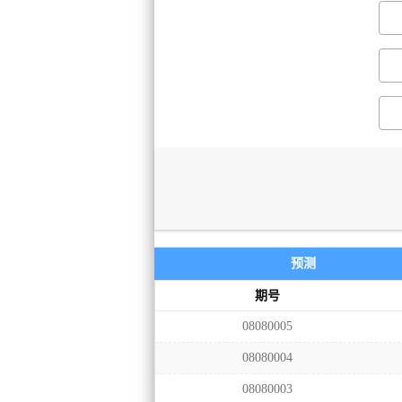
预测
期号
08080005
08080004
08080003