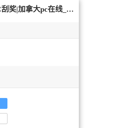
永久预测;28YC.cOM 加拿大28-PC预测|加拿大28在线预测网|PC刮奖|加拿大pc在线_极致火热优质的免费预测网站！