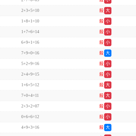
双
2+3+5=10
殺
大
单
1+8+1=10
殺
小
单
1+7+6=14
殺
小
双
6+9+1=16
殺
小
单
7+9+0=16
殺
大
双
5+2+9=16
殺
小
单
2+4+9=15
殺
小
单
1+6+5=12
殺
大
单
7+0+4=11
殺
大
单
2+3+2=07
殺
小
双
0+6+6=12
殺
小
单
4+9+3=16
殺
大
双