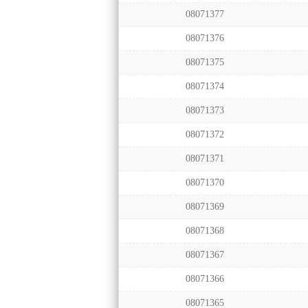
08071377
08071376
08071375
08071374
08071373
08071372
08071371
08071370
08071369
08071368
08071367
08071366
08071365