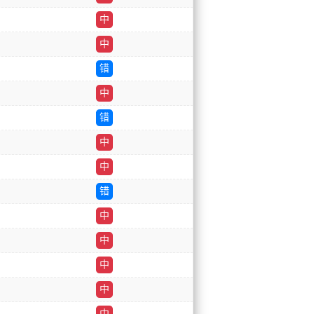
中
中
错
中
错
中
中
错
中
中
中
中
中