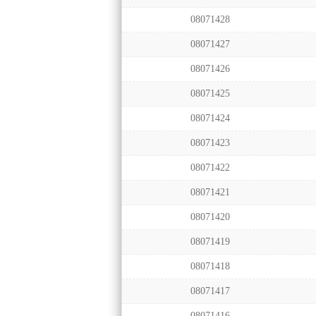
08071428
08071427
08071426
08071425
08071424
08071423
08071422
08071421
08071420
08071419
08071418
08071417
08071416