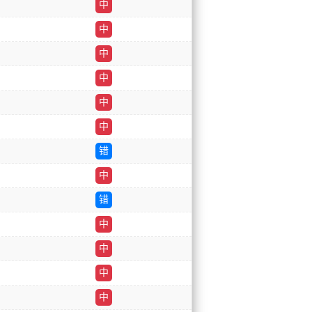
中
中
中
中
中
中
错
中
错
中
中
中
中