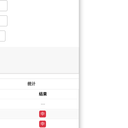
统计
结果
---
中
中