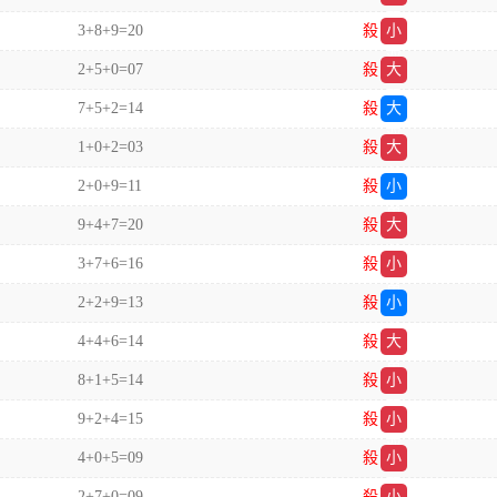
双
3+8+9=20
殺
小
双
2+5+0=07
殺
大
双
7+5+2=14
殺
大
双
1+0+2=03
殺
大
单
2+0+9=11
殺
小
单
9+4+7=20
殺
大
单
3+7+6=16
殺
小
单
2+2+9=13
殺
小
单
4+4+6=14
殺
大
单
8+1+5=14
殺
小
双
9+2+4=15
殺
小
双
4+0+5=09
殺
小
双
2+7+0=09
殺
小