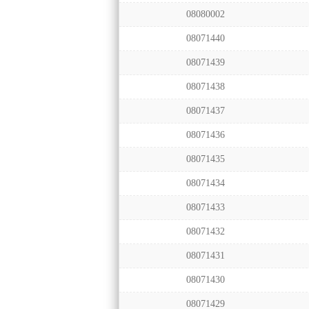
08080002
08071440
08071439
08071438
08071437
08071436
08071435
08071434
08071433
08071432
08071431
08071430
08071429