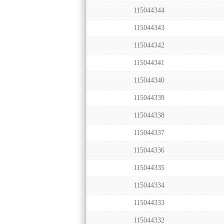
115044344
115044343
115044342
115044341
115044340
115044339
115044338
115044337
115044336
115044335
115044334
115044333
115044332