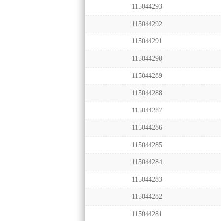
115044293
115044292
115044291
115044290
115044289
115044288
115044287
115044286
115044285
115044284
115044283
115044282
115044281