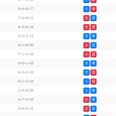
8+9+0=17
小
单
7+6+8=21
大
双
8+8+8=24
大
双
4+5+3=12
大
单
0+1+8=09
小
双
7+1+2=10
小
双
9+0+1=10
大
单
4+5+1=10
大
双
8+5+5=18
小
双
2+9+9=20
小
单
0+7+3=10
小
单
6+9+6=21
大
双