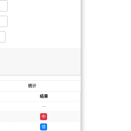
统计
结果
---
中
错