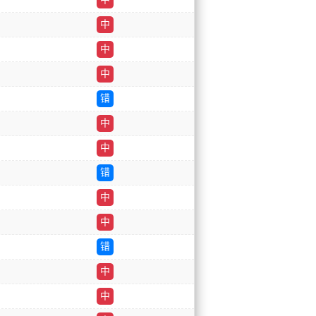
中
中
中
错
中
中
错
中
中
错
中
中