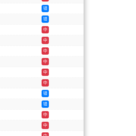
错
错
中
中
中
中
中
中
错
错
中
中
中