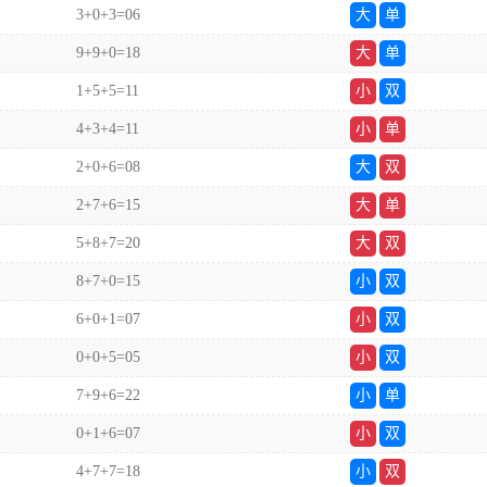
3+0+3=06
大
单
9+9+0=18
大
单
1+5+5=11
小
双
4+3+4=11
小
单
2+0+6=08
大
双
2+7+6=15
大
单
5+8+7=20
大
双
8+7+0=15
小
双
6+0+1=07
小
双
0+0+5=05
小
双
7+9+6=22
小
单
0+1+6=07
小
双
4+7+7=18
小
双