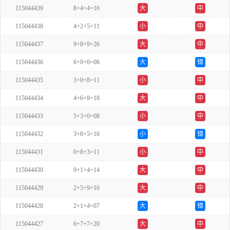
115044439
8+4+4=16
大
中
115044438
4+2+5=11
小
中
115044437
9+8+9=26
大
中
115044436
6+0+0=06
大
错
115044435
3+0+8=11
小
中
115044434
4+6+8=18
大
中
115044433
5+3+0=08
小
中
115044432
3+8+5=16
小
错
115044431
0+8+3=11
小
中
115044430
9+1+4=14
大
中
115044429
2+5+9=16
大
中
115044428
2+1+4=07
大
错
115044427
6+7+7=20
大
中