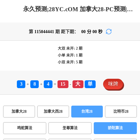
永久预测;28YC.cOM 加拿大28-PC预测|加拿大28在线预测网|PC刮奖|加拿大pc在线_极致火热优质的免费预测网站！
第
115044441
期 距下期：
00
分
00
秒
大双
未开:
2
期
小单
未开:
1
期
小双
未开:
5
期
3
8
4
15
大
单
咪牌
+
+
=
-
加拿大28
加拿大西28
台湾28
比特币28
鸣蛇算法
圣尊算法
骄阳算法