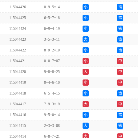
115044426
0+9+5=14
小
错
115044425
6+5+7=18
小
错
115044424
6+9+4=19
小
错
115044423
3+5+3=11
大
错
115044422
8+9+2=19
小
错
115044421
0+0+7=07
小
中
115044420
9+8+8=25
大
中
115044419
0+4+6=10
小
中
115044418
6+5+4=15
小
错
115044417
7+9+3=19
大
中
115044416
9+5+0=14
小
错
115044415
2+3+3=08
大
错
115044414
6+8+7=21
大
中