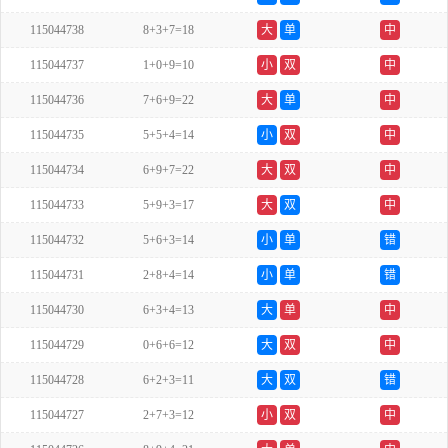
115044738
8+3+7=18
大
单
中
115044737
1+0+9=10
小
双
中
115044736
7+6+9=22
大
单
中
115044735
5+5+4=14
小
双
中
115044734
6+9+7=22
大
双
中
115044733
5+9+3=17
大
双
中
115044732
5+6+3=14
小
单
错
115044731
2+8+4=14
小
单
错
115044730
6+3+4=13
大
单
中
115044729
0+6+6=12
大
双
中
115044728
6+2+3=11
大
双
错
115044727
2+7+3=12
小
双
中