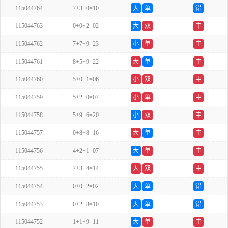
115044764
7+3+0=10
大
单
错
115044763
0+0+2=02
大
双
中
115044762
7+7+9=23
小
单
中
115044761
8+5+9=22
大
单
中
115044760
5+0+1=06
小
双
中
115044759
5+2+0=07
小
单
中
115044758
5+9+6=20
小
双
中
115044757
0+8+8=16
大
单
中
115044756
4+2+1=07
大
单
中
115044755
7+3+4=14
大
双
中
115044754
0+0+2=02
大
单
错
115044753
0+2+8=10
大
单
错
115044752
1+1+9=11
大
单
中