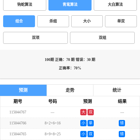
钩蛇算法
青鸾算法
大白算法
组合
杀组
大小
单双
双项
双组
100期 正确：70 期 错误：30 期
正确率：70%
预测
走势
统计
期号
号码
预测
结果
115044767
---
大
双
---
115044766
8+2+6=16
小
单
错
115044765
8+9+8=25
小
双
错