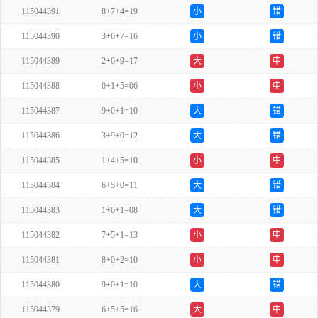
115044391
8+7+4=19
小
错
115044390
3+6+7=16
小
错
115044389
2+6+9=17
大
中
115044388
0+1+5=06
小
中
115044387
9+0+1=10
大
错
115044386
3+9+0=12
大
错
115044385
1+4+5=10
小
中
115044384
6+5+0=11
大
错
115044383
1+6+1=08
大
错
115044382
7+5+1=13
小
中
115044381
8+0+2=10
小
中
115044380
9+0+1=10
大
错
115044379
6+5+5=16
大
中